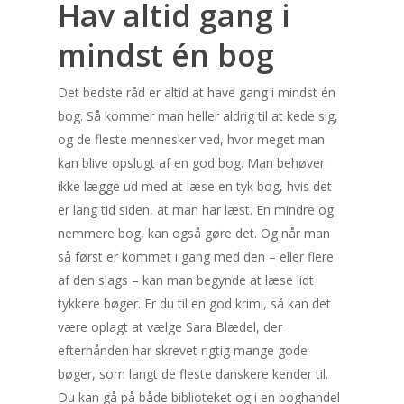
Hav altid gang i
mindst én bog
« jun
Seneste indlæg
Det bedste råd er altid at have gang i mindst én
bog. Så kommer man heller aldrig til at kede sig,
Når bilen lader, åbner bogen 
og de fleste mennesker ved, hvor meget man
Sådan finder du læsero i den
kan blive opslugt af en god bog. Man behøver
elektriske hverdag
ikke lægge ud med at læse en tyk bog, hvis det
Når gryden næsten passer sig
er lang tid siden, at man har læst. En mindre og
Måltidskasser der giver mere
nemmere bog, kan også gøre det. Og når man
og mindre hverdagsstress
så først er kommet i gang med den – eller flere
Når fakturaen krydser græns
af den slags – kan man begynde at læse lidt
får du betalt – og bevarer re
tykkere bøger. Er du til en god krimi, så kan det
Hår, identitet og hverdag: Så
være oplagt at vælge Sara Blædel, der
træffer du et trygt valg om
efterhånden har skrevet rigtig mange gode
hårtransplantation
bøger, som langt de fleste danskere kender til.
Læselyst på landet: Når god
Du kan gå på både biblioteket og i en boghandel