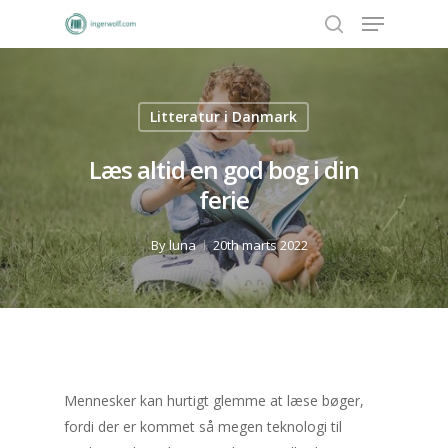
Litteratur i Danmark
Hit enter to search or ESC to close
Læs altid en god bog i din
ferie
By
luna
20th marts 2022
Mennesker kan hurtigt glemme at læse bøger,
fordi der er kommet så megen teknologi til