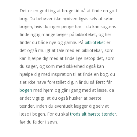
Kategorier
Det er en god ting at bruge tid på at finde en god
bog. Du behøver ikke nødvendigvis selv at købe
Kontakt os
Litteratur i Danmark
bogen, hvis du ingen penge har – du kan sagtens
finde rigtig mange bøger på biblioteket, og her
Krimigenren
finder du både nye og gamle. På
biblioteket
er
Kalender
det også muligt at tale med en bibliotekar, som
kan hjælpe dig med at finde lige netop det, som
august 2026
du søger, og som med sikkerhed også kan
M
Ti
O
To
F
hjælpe dig med inspiration til at finde en bog, du
slet ikke have forestillet dig. Når du så først får
bogen
med hjem og går i gang med at læse, da
3
4
5
6
7
er det vigtigt, at du også husker at børste
10
11
12
13
14
tænder, inden du eventuelt lægger dig selv at
læse i bogen. For du skal
trods alt børste tænder
,
17
18
19
20
21
før du falder i søvn.
24
25
26
27
28
31