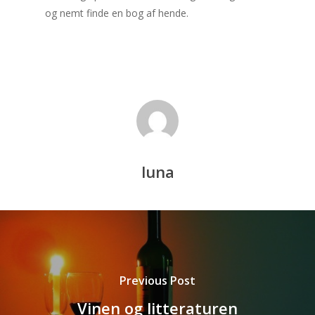
maskiner frigør tid til bøger
og nemt finde en bog af hende.
Min koncertbog med
klassisk musik – En 
lyd og lys fra Bolden
luna
Kalender
august 2026
Previous Post
M
Ti
O
To
F
Vinen og litteraturen