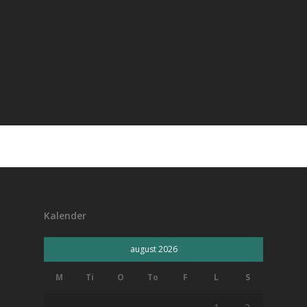
Kalender
august 2026
M
Ti
O
To
F
L
S