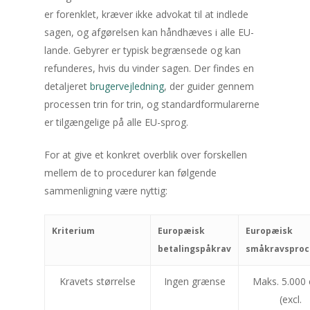
får du betalt – og bevarer re
er forenklet, kræver ikke advokat til at indlede
Hår, identitet og hverdag: Så
sagen, og afgørelsen kan håndhæves i alle EU-
træffer du et trygt valg om
lande. Gebyrer er typisk begrænsede og kan
hårtransplantation
refunderes, hvis du vinder sagen. Der findes en
Læselyst på landet: Når god
detaljeret
brugervejledning
, der guider gennem
maskiner frigør tid til bøger
processen trin for trin, og standardformularerne
er tilgængelige på alle EU-sprog.
Min koncertbog med
For at give et konkret overblik over forskellen
klassisk musik – En 
mellem de to procedurer kan følgende
lyd og lys fra Bolden
sammenligning være nyttig:
Kriterium
Europæisk
Europæisk
betalingspåkrav
småkravsproc
Kravets størrelse
Ingen grænse
Maks. 5.000 
(excl.