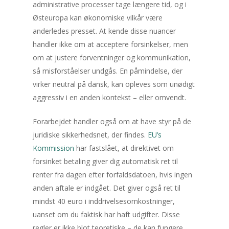
administrative processer tage længere tid, og i
Østeuropa kan økonomiske vilkår være
anderledes presset. At kende disse nuancer
handler ikke om at acceptere forsinkelser, men
om at justere forventninger og kommunikation,
så misforståelser undgås. En påmindelse, der
virker neutral på dansk, kan opleves som unødigt
aggressiv i en anden kontekst – eller omvendt.
Forarbejdet handler også om at have styr på de
juridiske sikkerhedsnet, der findes.
EU’s
Kommission
har fastslået, at direktivet om
forsinket betaling giver dig automatisk ret til
renter fra dagen efter forfaldsdatoen, hvis ingen
anden aftale er indgået. Det giver også ret til
mindst 40 euro i inddrivelsesomkostninger,
uanset om du faktisk har haft udgifter. Disse
regler er ikke blot teoretiske – de kan fungere