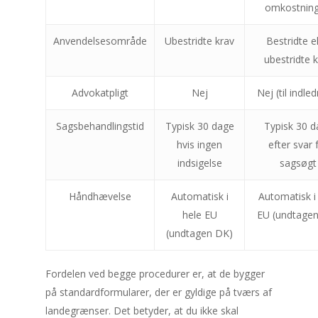
omkostning
Kalender
Anvendelsesområde
Ubestridte krav
Bestridte el
august 2026
ubestridte 
M
Ti
O
To
F
Advokatpligt
Nej
Nej (til indle
3
4
5
6
7
Sagsbehandlingstid
Typisk 30 dage
Typisk 30 d
hvis ingen
efter svar 
10
11
12
13
14
indsigelse
sagsøgt
17
18
19
20
21
24
25
26
27
28
Håndhævelse
Automatisk i
Automatisk i
hele EU
EU (undtage
31
(undtagen DK)
« jun
Fordelen ved begge procedurer er, at de bygger
på standardformularer, der er gyldige på tværs af
landegrænser. Det betyder, at du ikke skal