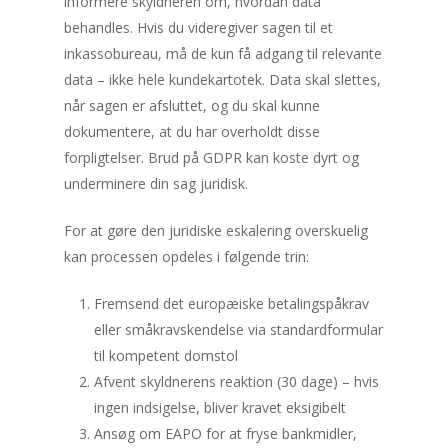
informere skyldneren om, hvordan data
behandles. Hvis du videregiver sagen til et
inkassobureau, må de kun få adgang til relevante
data – ikke hele kundekartotek. Data skal slettes,
når sagen er afsluttet, og du skal kunne
dokumentere, at du har overholdt disse
forpligtelser. Brud på GDPR kan koste dyrt og
underminere din sag juridisk.
For at gøre den juridiske eskalering overskuelig
kan processen opdeles i følgende trin:
Fremsend det europæiske betalingspåkrav
eller småkravskendelse via standardformular
til kompetent domstol
Afvent skyldnerens reaktion (30 dage) – hvis
ingen indsigelse, bliver kravet eksigibelt
Ansøg om EAPO for at fryse bankmidler,