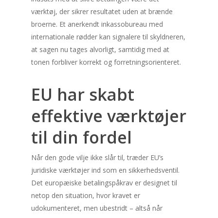
værktøj, der sikrer resultatet uden at brænde
broerne. Et anerkendt inkassobureau med
internationale rødder kan signalere til skyldneren,
at sagen nu tages alvorligt, samtidig med at
tonen forbliver korrekt og forretningsorienteret.
Hjemmeside
Kategorier
EU har skabt
Kontakt os
Litteratur i Danmark
effektive værktøjer
Krimigenren
til din fordel
Kalender
Når den gode vilje ikke slår til, træder EU’s
august 2026
juridiske værktøjer ind som en sikkerhedsventil.
Det europæiske betalingspåkrav er designet til
M
Ti
O
To
F
netop den situation, hvor kravet er
udokumenteret, men ubestridt – altså når