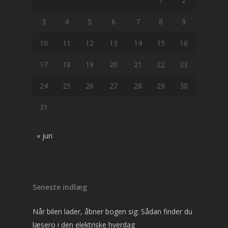
1
2
3
4
5
6
7
8
9
10
11
12
13
14
15
16
17
18
19
20
21
22
23
24
25
26
27
28
29
30
31
« jun
Seneste indlæg
Når bilen lader, åbner bogen sig: Sådan finder du
læsero i den elektriske hverdag