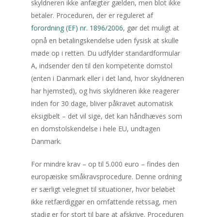
3
4
5
6
7
skyldneren ikke anfægter gælden, men blot ikke
betaler. Proceduren, der er reguleret af
10
11
12
13
14
forordning (EF) nr. 1896/2006
, gør det muligt at
17
18
19
20
21
opnå en betalingskendelse uden fysisk at skulle
24
25
26
27
28
møde op i retten. Du udfylder standardformular
A, indsender den til den kompetente domstol
31
(enten i Danmark eller i det land, hvor skyldneren
har hjemsted), og hvis skyldneren ikke reagerer
« jun
inden for 30 dage, bliver påkravet automatisk
eksigibelt – det vil sige, det kan håndhæves som
Seneste indlæg
en domstolskendelse i hele EU, undtagen
Når bilen lader, åbner bogen 
Danmark.
Sådan finder du læsero i den
elektriske hverdag
For mindre krav – op til 5.000 euro – findes den
Når gryden næsten passer sig
europæiske småkravsprocedure. Denne ordning
Måltidskasser der giver mere
er særligt velegnet til situationer, hvor beløbet
og mindre hverdagsstress
ikke retfærdiggør en omfattende retssag, men
Når fakturaen krydser græns
stadig er for stort til bare at afskrive. Proceduren