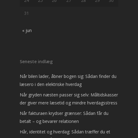
24
25
26
27
28
29
30
31
« jun
Seneste indlæg
Når bilen lader, åbner bogen sig: Sådan finder du
læsero i den elektriske hverdag
Når gryden næsten passer sig selv: Måltidskasser
der giver mere læsetid og mindre hverdagsstress
Når fakturaen krydser grænser: Sådan får du
betalt – og bevarer relationen
Hår, identitet og hverdag: Sådan træffer du et