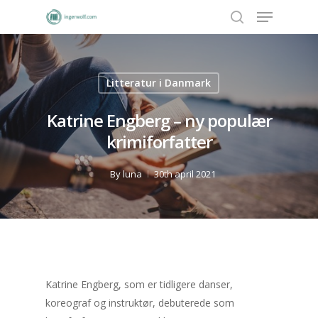
Litteratur i Danmark
Hit enter to search or ESC to close
Katrine Engberg – ny populær
krimiforfatter
By
luna
30th april 2021
Katrine Engberg, som er tidligere danser,
koreograf og instruktør, debuterede som