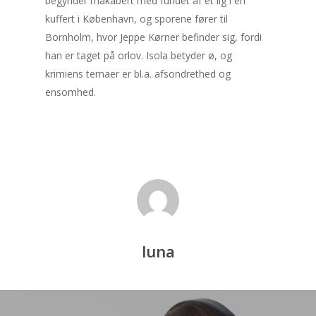
begynder makabert med fundet af et lig i en
hårtransplantation
kuffert i København, og sporene fører til
Læselyst på landet: Når god
Bornholm, hvor Jeppe Kørner befinder sig, fordi
maskiner frigør tid til bøger
han er taget på orlov. Isola betyder ø, og
krimiens temaer er bl.a. afsondrethed og
Min koncertbog med
ensomhed.
klassisk musik – En 
lyd og lys fra Bolden
luna
Kalender
august 2026