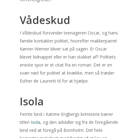
24
25
26
27
28
Vådeskud
31
« jun
I Vådeskud forsvinder teenageren Oscar, og hans
familie kontakter politiet, hvorefter makkerparret
Seneste indlæg
Kørner-Werner bliver sat på sagen. Er Oscar
blevet kidnappet eller er han stukket af? Politiets
Når bilen lader, åbner bogen 
eneste spor er et citat fra en roman. Det er en
Sådan finder du læsero i den
svær nød for politiet at knække, men så træder
elektriske hverdag
Esther de Laurenti til for at hjælpe.
Når gryden næsten passer sig
Måltidskasser der giver mere
Isola
og mindre hverdagsstress
Når fakturaen krydser græns
Femte bind i Katrine Engbergs krimiserie bærer
får du betalt – og bevarer re
titlen
Isola
, og den adskiller sig fra de foregående
Hår, identitet og hverdag: Så
bind ved at foregå på Bornholm. Det hele
træffer du et trygt valg om