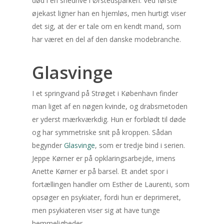
død i en snedrive i Ørstedsparken. Ved første
øjekast ligner han en hjemløs, men hurtigt viser
Hjemmeside
det sig, at der er tale om en kendt mand, som
har været en del af den danske modebranche.
Kategorier
Kontakt os
Litteratur i Danmark
Glasvinge
Krimigenren
I et springvand på Strøget i København finder
man liget af en nøgen kvinde, og drabsmetoden
Kalender
er yderst mærkværkdig. Hun er forblødt til døde
august 2026
og har symmetriske snit på kroppen. Sådan
begynder
Glasvinge
, som er tredje bind i serien.
M
Ti
O
To
F
Jeppe Kørner er på opklaringsarbejde, imens
Anette Kørner er på barsel. Et andet spor i
3
4
5
6
7
fortællingen handler om Esther de Laurenti, som
opsøger en psykiater, fordi hun er deprimeret,
10
11
12
13
14
men psykiateren viser sig at have tunge
17
18
19
20
21
hemmeligheder.