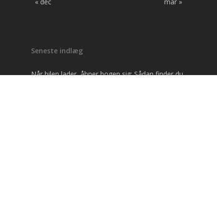
« dec
mar »
Seneste indlæg
Når bilen lader, åbner bogen sig: Sådan finder du
læsero i den elektriske hverdag
Når gryden næsten passer sig selv: Måltidskasser
der giver mere læsetid og mindre hverdagsstress
Når fakturaen krydser grænser: Sådan får du
betalt – og bevarer relationen
Hår, identitet og hverdag: Sådan træffer du et
trygt valg om hårtransplantation
Læselyst på landet: Når gode maskiner frigør tid
til bøger