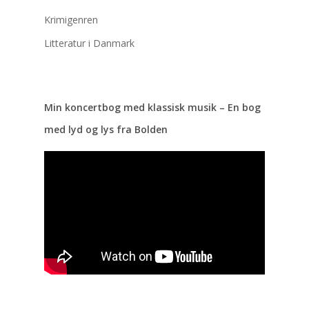
Krimigenren
Kalender
Litteratur i Danmark
februar 2026
M
Ti
O
To
F
Min koncertbog med klassisk musik – En bog
med lyd og lys fra Bolden
2
3
4
5
6
9
10
11
12
13
16
17
18
19
20
23
24
25
26
27
« dec