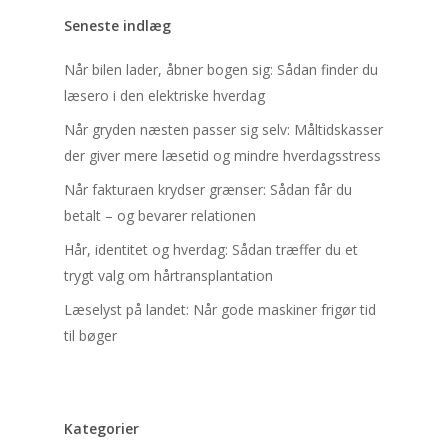
Når fakturaen krydser græns
Seneste indlæg
får du betalt – og bevarer re
Hår, identitet og hverdag: Så
Når bilen lader, åbner bogen sig: Sådan finder du
træffer du et trygt valg om
læsero i den elektriske hverdag
hårtransplantation
Når gryden næsten passer sig selv: Måltidskasser
Læselyst på landet: Når god
der giver mere læsetid og mindre hverdagsstress
maskiner frigør tid til bøger
Når fakturaen krydser grænser: Sådan får du
betalt – og bevarer relationen
Min koncertbog med
Hår, identitet og hverdag: Sådan træffer du et
klassisk musik – En 
trygt valg om hårtransplantation
lyd og lys fra Bolden
Læselyst på landet: Når gode maskiner frigør tid
til bøger
Kategorier